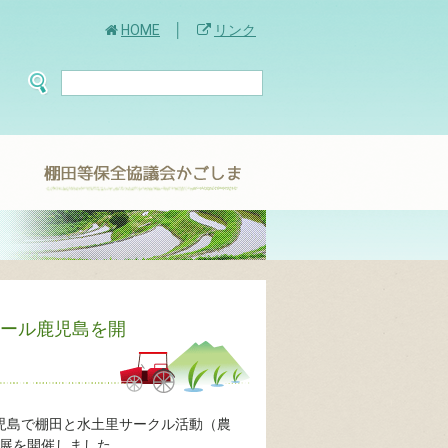
HOME
リンク
。
モール鹿児島を開
鹿児島で棚田と水土里サークル活動（農
展を開催しました。