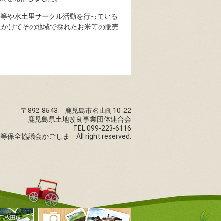
田等や水土里サークル活動を行っている
にかけてその地域で採れたお米等の販売
〒892-8543 鹿児島市名山町10-22
鹿児島県土地改良事業団体連合会
TEL:099-223-6116
棚田等保全協議会かごしま All right reserved.